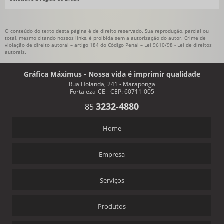
O conteúdo do texto desta página é de direito reservado. Sua reprodução, parcial ou
total, mesmo citando nossos links, é proibida sem a autorização do autor. Crime de
violação de direito autoral – artigo 184 do Código Penal –
Lei 9610/98 - Lei de direitos
autorais
.
Gráfica Máximus - Nossa vida é imprimir qualidade
Rua Holanda, 241 - Maraponga
Fortaleza-CE - CEP: 60711-005
3232-4880
85
Home
Empresa
Serviços
Produtos