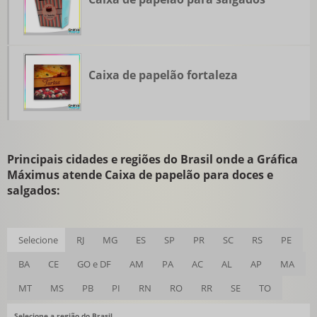
Caixa de papelão fortaleza
Principais cidades e regiões do Brasil onde a Gráfica
Máximus atende Caixa de papelão para doces e
salgados:
Selecione
RJ
MG
ES
SP
PR
SC
RS
PE
BA
CE
GO e DF
AM
PA
AC
AL
AP
MA
MT
MS
PB
PI
RN
RO
RR
SE
TO
Selecione a região do Brasil