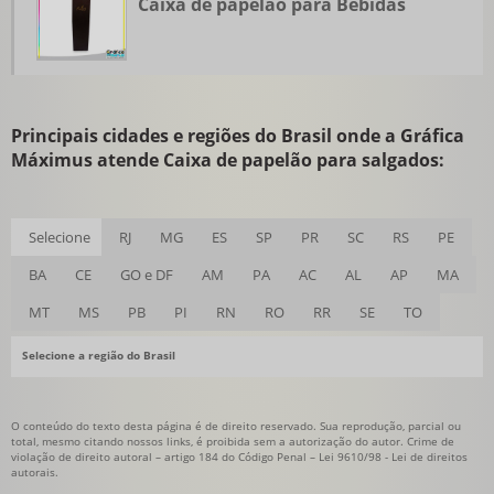
Caixa de papelão para Bebidas
Principais cidades e regiões do Brasil onde a Gráfica
Máximus atende Caixa de papelão para salgados:
Selecione
RJ
MG
ES
SP
PR
SC
RS
PE
BA
CE
GO e DF
AM
PA
AC
AL
AP
MA
MT
MS
PB
PI
RN
RO
RR
SE
TO
Selecione a região do Brasil
O conteúdo do texto desta página é de direito reservado. Sua reprodução, parcial ou
total, mesmo citando nossos links, é proibida sem a autorização do autor. Crime de
violação de direito autoral – artigo 184 do Código Penal –
Lei 9610/98 - Lei de direitos
autorais
.