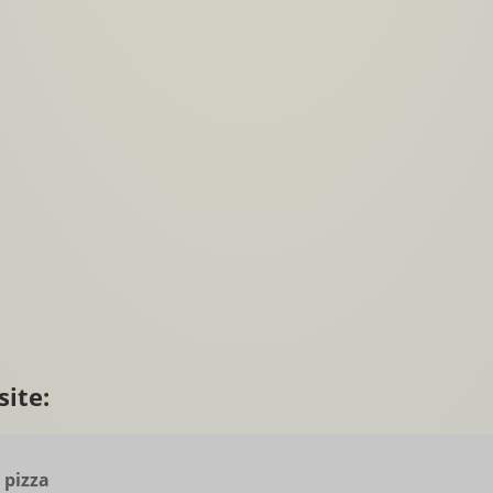
ite:
 pizza