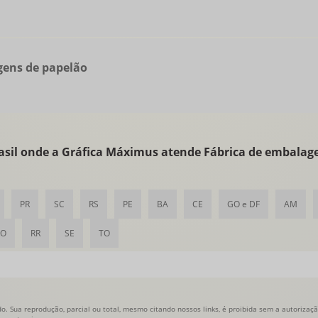
gens de papelão
Brasil onde a Gráfica Máximus atende Fábrica de embalag
PR
SC
RS
PE
BA
CE
GO e DF
AM
RO
RR
SE
TO
o. Sua reprodução, parcial ou total, mesmo citando nossos links, é proibida sem a autorização