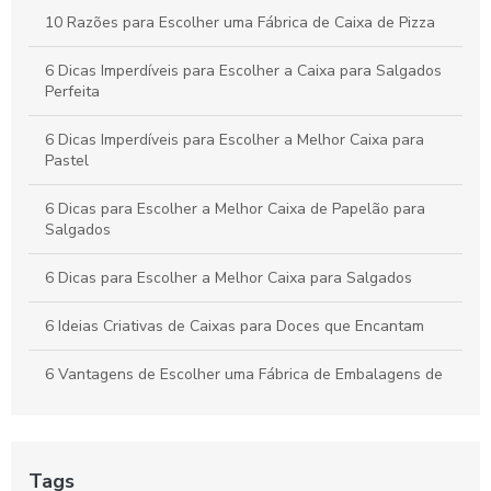
Como Escolher a Melhor Caixa Pizza Personalizada para Seu
10 Razões para Escolher uma Fábrica de Caixa de Pizza
Negócio
6 Dicas Imperdíveis para Escolher a Caixa para Salgados
Perfeita
6 Dicas Imperdíveis para Escolher a Melhor Caixa para
Pastel
6 Dicas para Escolher a Melhor Caixa de Papelão para
Salgados
6 Dicas para Escolher a Melhor Caixa para Salgados
6 Ideias Criativas de Caixas para Doces que Encantam
6 Vantagens de Escolher uma Fábrica de Embalagens de
Papelão
Apresente bolos com caixa para bolo personalizada
Tags