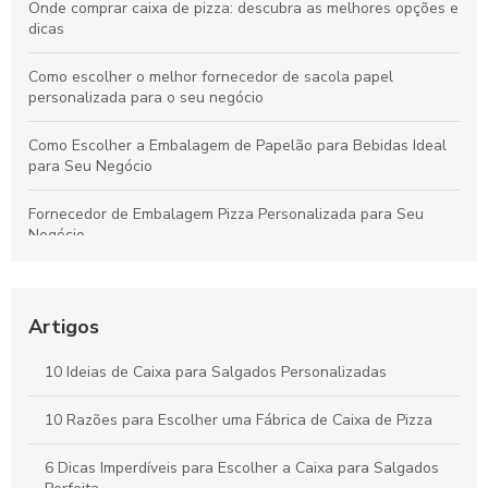
Onde comprar caixa de pizza: descubra as melhores opções e
dicas
Como escolher o melhor fornecedor de sacola papel
personalizada para o seu negócio
Como Escolher a Embalagem de Papelão para Bebidas Ideal
para Seu Negócio
Fornecedor de Embalagem Pizza Personalizada para Seu
Negócio
Como Escolher o Modelo Ideal de Caixa de Bolo
Personalizada
Artigos
Caixa para pastel personalizada como diferencial na sua
festa
10 Ideias de Caixa para Salgados Personalizadas
Como Escolher a Melhor Caixa Pizza Personalizada para Seu
10 Razões para Escolher uma Fábrica de Caixa de Pizza
Negócio
6 Dicas Imperdíveis para Escolher a Caixa para Salgados