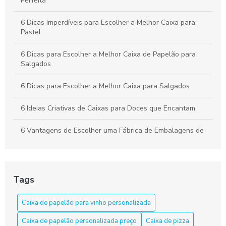
Perfeita
6 Dicas Imperdíveis para Escolher a Melhor Caixa para
Pastel
6 Dicas para Escolher a Melhor Caixa de Papelão para
Salgados
6 Dicas para Escolher a Melhor Caixa para Salgados
6 Ideias Criativas de Caixas para Doces que Encantam
6 Vantagens de Escolher uma Fábrica de Embalagens de
Papelão
Apresente bolos com caixa para bolo personalizada
Tags
As Razões para Investir em Embalagem Personalizada
Caixa de papelão para vinho personalizada
As Vantagens de Usar Caixa de Papelão para Salgados
Caixa de papelão personalizada preço
Caixa de pizza