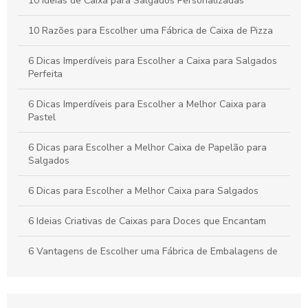
festa
10 Ideias de Caixa para Salgados Personalizadas
Como Escolher a Melhor Caixa Pizza Personalizada para Seu
10 Razões para Escolher uma Fábrica de Caixa de Pizza
Negócio
6 Dicas Imperdíveis para Escolher a Caixa para Salgados
Perfeita
6 Dicas Imperdíveis para Escolher a Melhor Caixa para
Pastel
6 Dicas para Escolher a Melhor Caixa de Papelão para
Salgados
6 Dicas para Escolher a Melhor Caixa para Salgados
6 Ideias Criativas de Caixas para Doces que Encantam
6 Vantagens de Escolher uma Fábrica de Embalagens de
Papelão
Apresente bolos com caixa para bolo personalizada