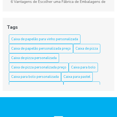
6 Vantagens de Escolher uma Fábrica de Embalagens de
Papelão
Apresente bolos com caixa para bolo personalizada
Tags
As Razões para Investir em Embalagem Personalizada
Caixa de papelão para vinho personalizada
As Vantagens de Usar Caixa de Papelão para Salgados
Caixa de papelão personalizada preço
Caixa de pizza
Caixa de Bolo Personalizada: Transforme Festas em
Momentos Inesquecíveis
Caixa de pizza personalizada
Caixa de pizza personalizada preço
Caixa para bolo
Caixa de Papelão em Fortaleza: Opções e Dicas
Caixa para bolo personalizada
Caixa para pastel
Caixa de Papelão em Fortaleza: Qualidade e Variedade
Caixa para pastel personalizada
Caixa para salgados
Caixa de Papelão Fortaleza é a Solução Ideal para Suas
Caixa para salgados personalizadas
Necessidades de Embalagem
Caixas de papelão para doces e salgados personalizadas
Caixa de Papelão Fortaleza: Como Escolher a Ideal para
Seu Negócio
Caixas para doces
Comunicação