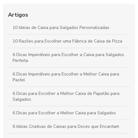
Como Escolher o Modelo Ideal de Caixa de Bolo
Personalizada
Artigos
Caixa para pastel personalizada como diferencial na sua
festa
10 Ideias de Caixa para Salgados Personalizadas
Como Escolher a Melhor Caixa Pizza Personalizada para Seu
10 Razões para Escolher uma Fábrica de Caixa de Pizza
Negócio
6 Dicas Imperdíveis para Escolher a Caixa para Salgados
Perfeita
6 Dicas Imperdíveis para Escolher a Melhor Caixa para
Pastel
6 Dicas para Escolher a Melhor Caixa de Papelão para
Salgados
6 Dicas para Escolher a Melhor Caixa para Salgados
6 Ideias Criativas de Caixas para Doces que Encantam