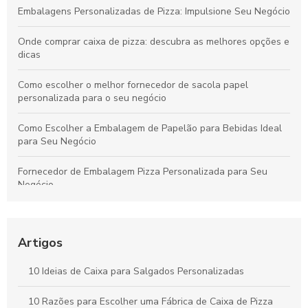
Embalagens Personalizadas de Pizza: Impulsione Seu Negócio
Onde comprar caixa de pizza: descubra as melhores opções e
dicas
Como escolher o melhor fornecedor de sacola papel
personalizada para o seu negócio
Como Escolher a Embalagem de Papelão para Bebidas Ideal
para Seu Negócio
Fornecedor de Embalagem Pizza Personalizada para Seu
Negócio
Como Escolher o Modelo Ideal de Caixa de Bolo
Personalizada
Artigos
Caixa para pastel personalizada como diferencial na sua
festa
10 Ideias de Caixa para Salgados Personalizadas
Como Escolher a Melhor Caixa Pizza Personalizada para Seu
10 Razões para Escolher uma Fábrica de Caixa de Pizza