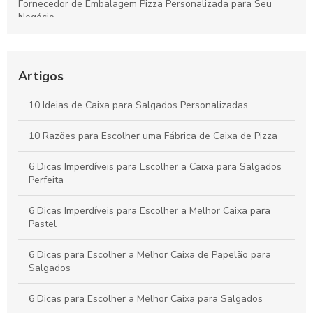
Fornecedor de Embalagem Pizza Personalizada para Seu
Negócio
Como Escolher o Modelo Ideal de Caixa de Bolo
Personalizada
Artigos
Caixa para pastel personalizada como diferencial na sua
festa
10 Ideias de Caixa para Salgados Personalizadas
Como Escolher a Melhor Caixa Pizza Personalizada para Seu
10 Razões para Escolher uma Fábrica de Caixa de Pizza
Negócio
6 Dicas Imperdíveis para Escolher a Caixa para Salgados
Perfeita
6 Dicas Imperdíveis para Escolher a Melhor Caixa para
Pastel
6 Dicas para Escolher a Melhor Caixa de Papelão para
Salgados
6 Dicas para Escolher a Melhor Caixa para Salgados