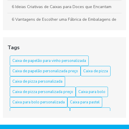
6 Ideias Criativas de Caixas para Doces que Encantam
6 Vantagens de Escolher uma Fábrica de Embalagens de
Papelão
Apresente bolos com caixa para bolo personalizada
Tags
As Razões para Investir em Embalagem Personalizada
Caixa de papelão para vinho personalizada
As Vantagens de Usar Caixa de Papelão para Salgados
Caixa de papelão personalizada preço
Caixa de pizza
Caixa de Bolo Personalizada: Transforme Festas em
Momentos Inesquecíveis
Caixa de pizza personalizada
Caixa de pizza personalizada preço
Caixa para bolo
Caixa de Papelão em Fortaleza: Opções e Dicas
Caixa para bolo personalizada
Caixa para pastel
Caixa de Papelão em Fortaleza: Qualidade e Variedade
Caixa para pastel personalizada
Caixa para salgados
Caixa de Papelão Fortaleza é a Solução Ideal para Suas
Caixa para salgados personalizadas
Necessidades de Embalagem