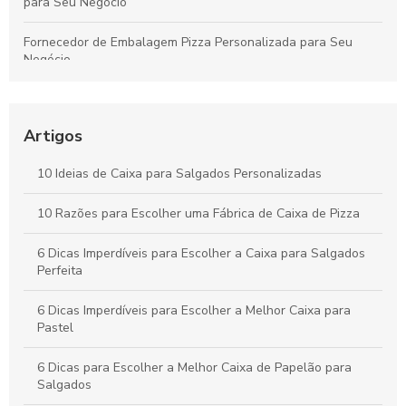
para Seu Negócio
Fornecedor de Embalagem Pizza Personalizada para Seu
Negócio
Como Escolher o Modelo Ideal de Caixa de Bolo
Personalizada
Artigos
Caixa para pastel personalizada como diferencial na sua
festa
10 Ideias de Caixa para Salgados Personalizadas
Como Escolher a Melhor Caixa Pizza Personalizada para Seu
10 Razões para Escolher uma Fábrica de Caixa de Pizza
Negócio
6 Dicas Imperdíveis para Escolher a Caixa para Salgados
Perfeita
6 Dicas Imperdíveis para Escolher a Melhor Caixa para
Pastel
6 Dicas para Escolher a Melhor Caixa de Papelão para
Salgados