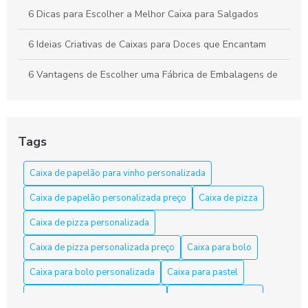
6 Dicas para Escolher a Melhor Caixa para Salgados
6 Ideias Criativas de Caixas para Doces que Encantam
6 Vantagens de Escolher uma Fábrica de Embalagens de
Papelão
Apresente bolos com caixa para bolo personalizada
Tags
As Razões para Investir em Embalagem Personalizada
Caixa de papelão para vinho personalizada
As Vantagens de Usar Caixa de Papelão para Salgados
Caixa de papelão personalizada preço
Caixa de pizza
Caixa de Bolo Personalizada: Transforme Festas em
Momentos Inesquecíveis
Caixa de pizza personalizada
Caixa de pizza personalizada preço
Caixa para bolo
Caixa de Papelão em Fortaleza: Opções e Dicas
Caixa para bolo personalizada
Caixa para pastel
Caixa de Papelão em Fortaleza: Qualidade e Variedade
Caixa para pastel personalizada
Caixa para salgados