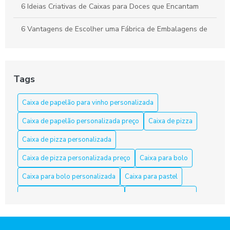
6 Ideias Criativas de Caixas para Doces que Encantam
6 Vantagens de Escolher uma Fábrica de Embalagens de
Papelão
Apresente bolos com caixa para bolo personalizada
Tags
As Razões para Investir em Embalagem Personalizada
Caixa de papelão para vinho personalizada
As Vantagens de Usar Caixa de Papelão para Salgados
Caixa de papelão personalizada preço
Caixa de pizza
Caixa de Bolo Personalizada: Transforme Festas em
Momentos Inesquecíveis
Caixa de pizza personalizada
Caixa de pizza personalizada preço
Caixa para bolo
Caixa de Papelão em Fortaleza: Opções e Dicas
Caixa para bolo personalizada
Caixa para pastel
Caixa de Papelão em Fortaleza: Qualidade e Variedade
Caixa para pastel personalizada
Caixa para salgados
Caixa de Papelão Fortaleza é a Solução Ideal para Suas
Caixa para salgados personalizadas
Necessidades de Embalagem