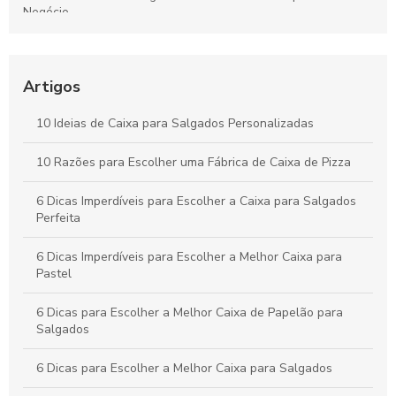
Negócio
Como Escolher o Modelo Ideal de Caixa de Bolo
Personalizada
Artigos
Caixa para pastel personalizada como diferencial na sua
festa
10 Ideias de Caixa para Salgados Personalizadas
Como Escolher a Melhor Caixa Pizza Personalizada para Seu
10 Razões para Escolher uma Fábrica de Caixa de Pizza
Negócio
6 Dicas Imperdíveis para Escolher a Caixa para Salgados
Perfeita
6 Dicas Imperdíveis para Escolher a Melhor Caixa para
Pastel
6 Dicas para Escolher a Melhor Caixa de Papelão para
Salgados
6 Dicas para Escolher a Melhor Caixa para Salgados