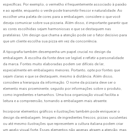
específicas. Por exemplo, o vermelho é frequentemente associado à paixão
e ao apetite, enquanto o verde pode transmitir frescor e naturalidade. Ao
escolher uma paleta de cores para a embalagem, considere o que você
deseja comunicar sobre sua pizzaria. Além disso, é importante garantir que
as cores escolhidas sejam harmoniosas e que se destaquem nas
prateleiras. Um design que chama a atenção pode ser o fator decisivo para
que um cliente escolha sua pizza em vez da concorrência.
A tipografia também desempenha um papel crucial no design da
embalagem. A escolha da fonte deve ser legível e refletir a personalidade
da marca. Fontes muito elaboradas podem ser difíceis de ler,
especialmente em embalagens menores. Portanto, opte por fontes que
sejam claras e que se destaquem, mesmo à distância. Além disso,
considere a hierarquia da informação. O nome da pizzaria deve ser o
elemento mais proeminente, seguido por informações sobre o produto,
como ingredientes e tamanhos. Uma boa organização visual facilita a
leitura e a compreensão, tornando a embalagem mais atraente.
Incorporar elementos gráficos e ilustrações também pode enriquecer o
design da embalagem. Imagens de ingredientes frescos, pizzas suculentas
ou até mesmo ilustrações que representem a cultura italiana podem criar
um apelo visual forte. Esses elementos não apenas atraem a atenção, mas