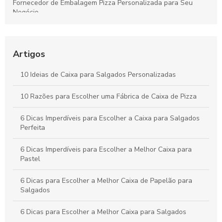
Fornecedor de Embalagem Pizza Personalizada para Seu
Negócio
Como Escolher o Modelo Ideal de Caixa de Bolo
Personalizada
Artigos
Caixa para pastel personalizada como diferencial na sua
festa
10 Ideias de Caixa para Salgados Personalizadas
Como Escolher a Melhor Caixa Pizza Personalizada para Seu
10 Razões para Escolher uma Fábrica de Caixa de Pizza
Negócio
6 Dicas Imperdíveis para Escolher a Caixa para Salgados
Perfeita
6 Dicas Imperdíveis para Escolher a Melhor Caixa para
Pastel
6 Dicas para Escolher a Melhor Caixa de Papelão para
Salgados
6 Dicas para Escolher a Melhor Caixa para Salgados