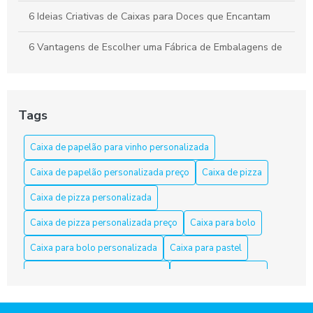
6 Ideias Criativas de Caixas para Doces que Encantam
6 Vantagens de Escolher uma Fábrica de Embalagens de
Papelão
Apresente bolos com caixa para bolo personalizada
Tags
As Razões para Investir em Embalagem Personalizada
Caixa de papelão para vinho personalizada
As Vantagens de Usar Caixa de Papelão para Salgados
Caixa de papelão personalizada preço
Caixa de pizza
Caixa de Bolo Personalizada: Transforme Festas em
Momentos Inesquecíveis
Caixa de pizza personalizada
Caixa de pizza personalizada preço
Caixa para bolo
Caixa de Papelão em Fortaleza: Opções e Dicas
Caixa para bolo personalizada
Caixa para pastel
Caixa de Papelão em Fortaleza: Qualidade e Variedade
Caixa para pastel personalizada
Caixa para salgados
Caixa de Papelão Fortaleza é a Solução Ideal para Suas
Caixa para salgados personalizadas
Necessidades de Embalagem