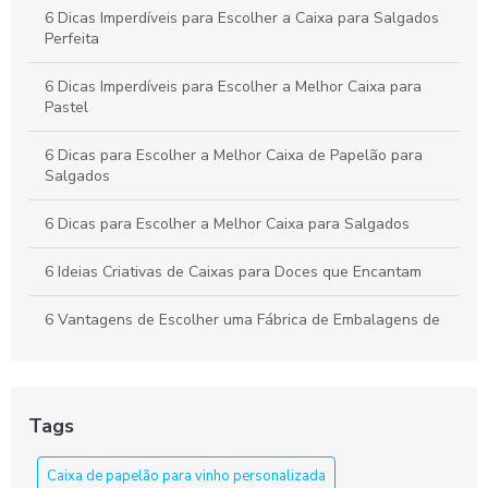
6 Dicas Imperdíveis para Escolher a Caixa para Salgados
Perfeita
6 Dicas Imperdíveis para Escolher a Melhor Caixa para
Pastel
6 Dicas para Escolher a Melhor Caixa de Papelão para
Salgados
6 Dicas para Escolher a Melhor Caixa para Salgados
6 Ideias Criativas de Caixas para Doces que Encantam
6 Vantagens de Escolher uma Fábrica de Embalagens de
Papelão
Apresente bolos com caixa para bolo personalizada
Tags
As Razões para Investir em Embalagem Personalizada
Caixa de papelão para vinho personalizada
As Vantagens de Usar Caixa de Papelão para Salgados