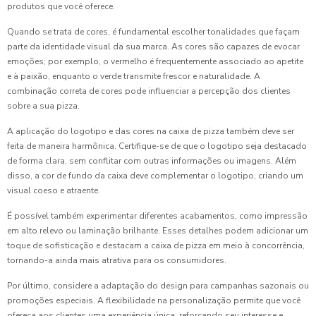
produtos que você oferece.
Quando se trata de cores, é fundamental escolher tonalidades que façam
parte da identidade visual da sua marca. As cores são capazes de evocar
emoções; por exemplo, o vermelho é frequentemente associado ao apetite
e à paixão, enquanto o verde transmite frescor e naturalidade. A
combinação correta de cores pode influenciar a percepção dos clientes
sobre a sua pizza.
A aplicação do logotipo e das cores na caixa de pizza também deve ser
feita de maneira harmônica. Certifique-se de que o logotipo seja destacado
de forma clara, sem conflitar com outras informações ou imagens. Além
disso, a cor de fundo da caixa deve complementar o logotipo, criando um
visual coeso e atraente.
É possível também experimentar diferentes acabamentos, como impressão
em alto relevo ou laminação brilhante. Esses detalhes podem adicionar um
toque de sofisticação e destacam a caixa de pizza em meio à concorrência,
tornando-a ainda mais atrativa para os consumidores.
Por último, considere a adaptação do design para campanhas sazonais ou
promoções especiais. A flexibilidade na personalização permite que você
ofereça aos clientes uma experiência única, reforçando seu interesse e