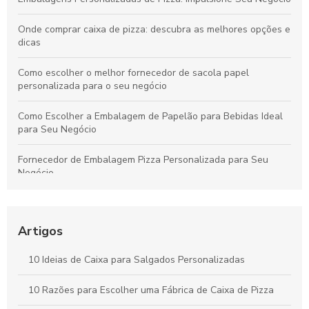
Onde comprar caixa de pizza: descubra as melhores opções e
dicas
Como escolher o melhor fornecedor de sacola papel
personalizada para o seu negócio
Como Escolher a Embalagem de Papelão para Bebidas Ideal
para Seu Negócio
Fornecedor de Embalagem Pizza Personalizada para Seu
Negócio
Como Escolher o Modelo Ideal de Caixa de Bolo
Personalizada
Artigos
Caixa para pastel personalizada como diferencial na sua
festa
10 Ideias de Caixa para Salgados Personalizadas
Como Escolher a Melhor Caixa Pizza Personalizada para Seu
10 Razões para Escolher uma Fábrica de Caixa de Pizza
Negócio