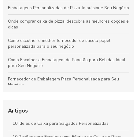
Embalagens Personalizadas de Pizza: Impulsione Seu Negócio
Onde comprar caixa de pizza: descubra as melhores opções e
dicas
Como escolher o melhor fornecedor de sacola papel
personalizada para o seu negócio
Como Escolher a Embalagem de Papelão para Bebidas Ideal
para Seu Negócio
Fornecedor de Embalagem Pizza Personalizada para Seu
Negócio
Como Escolher o Modelo Ideal de Caixa de Bolo
Personalizada
Artigos
Caixa para pastel personalizada como diferencial na sua
festa
10 Ideias de Caixa para Salgados Personalizadas
Como Escolher a Melhor Caixa Pizza Personalizada para Seu
10 Razões para Escolher uma Fábrica de Caixa de Pizza