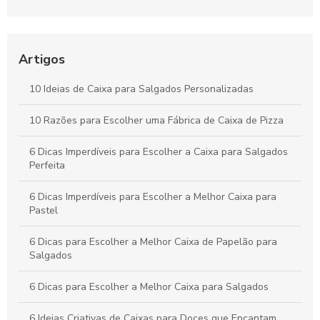
Como Escolher o Modelo Ideal de Caixa de Bolo
Personalizada
Artigos
Caixa para pastel personalizada como diferencial na sua
festa
10 Ideias de Caixa para Salgados Personalizadas
Como Escolher a Melhor Caixa Pizza Personalizada para Seu
10 Razões para Escolher uma Fábrica de Caixa de Pizza
Negócio
6 Dicas Imperdíveis para Escolher a Caixa para Salgados
Perfeita
6 Dicas Imperdíveis para Escolher a Melhor Caixa para
Pastel
6 Dicas para Escolher a Melhor Caixa de Papelão para
Salgados
6 Dicas para Escolher a Melhor Caixa para Salgados
6 Ideias Criativas de Caixas para Doces que Encantam