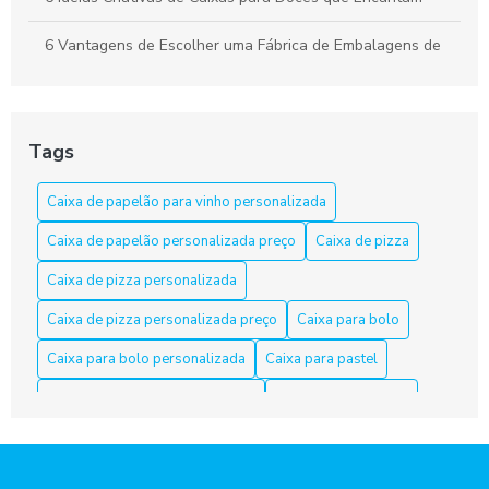
6 Vantagens de Escolher uma Fábrica de Embalagens de
Papelão
Apresente bolos com caixa para bolo personalizada
Tags
As Razões para Investir em Embalagem Personalizada
Caixa de papelão para vinho personalizada
As Vantagens de Usar Caixa de Papelão para Salgados
Caixa de papelão personalizada preço
Caixa de pizza
Caixa de Bolo Personalizada: Transforme Festas em
Momentos Inesquecíveis
Caixa de pizza personalizada
Caixa de pizza personalizada preço
Caixa para bolo
Caixa de Papelão em Fortaleza: Opções e Dicas
Caixa para bolo personalizada
Caixa para pastel
Caixa de Papelão em Fortaleza: Qualidade e Variedade
Caixa para pastel personalizada
Caixa para salgados
Caixa de Papelão Fortaleza é a Solução Ideal para Suas
Caixa para salgados personalizadas
Necessidades de Embalagem
Caixas de papelão para doces e salgados personalizadas