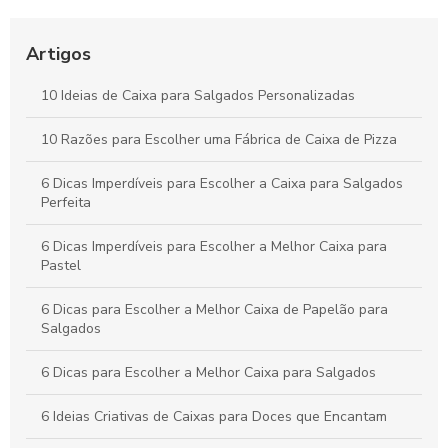
Como Escolher o Modelo Ideal de Caixa de Bolo
Personalizada
Artigos
Caixa para pastel personalizada como diferencial na sua
festa
10 Ideias de Caixa para Salgados Personalizadas
Como Escolher a Melhor Caixa Pizza Personalizada para Seu
10 Razões para Escolher uma Fábrica de Caixa de Pizza
Negócio
6 Dicas Imperdíveis para Escolher a Caixa para Salgados
Perfeita
6 Dicas Imperdíveis para Escolher a Melhor Caixa para
Pastel
6 Dicas para Escolher a Melhor Caixa de Papelão para
Salgados
6 Dicas para Escolher a Melhor Caixa para Salgados
6 Ideias Criativas de Caixas para Doces que Encantam