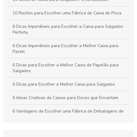
Como Escolher a Melhor Caixa Pizza Personalizada para Seu
10 Razões para Escolher uma Fábrica de Caixa de Pizza
Negócio
6 Dicas Imperdíveis para Escolher a Caixa para Salgados
Perfeita
6 Dicas Imperdíveis para Escolher a Melhor Caixa para
Pastel
6 Dicas para Escolher a Melhor Caixa de Papelão para
Salgados
6 Dicas para Escolher a Melhor Caixa para Salgados
6 Ideias Criativas de Caixas para Doces que Encantam
6 Vantagens de Escolher uma Fábrica de Embalagens de
Papelão
Apresente bolos com caixa para bolo personalizada